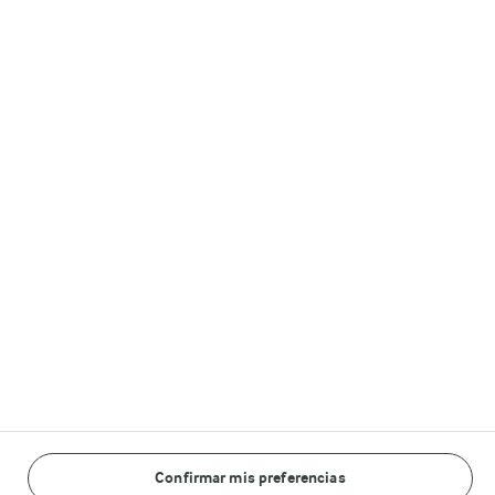
Información Legal
Leer información legal
Cookie policy
Privacy policy
Síguenos
© Arla Foods amba 2026
Confirmar mis preferencias
Reopen cookie popup