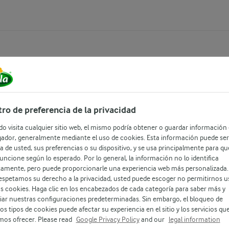
00g
ro de preferencia de la privacidad
o visita cualquier sitio web, el mismo podría obtener o guardar información
ar las necesidades nutricionales de los
ador, generalmente mediante el uso de cookies. Esta información puede ser
a de usted, sus preferencias o su dispositivo, y se usa principalmente para qu
o un vaso de Milex Kinder al día, tu hijo
 funcione según lo esperado. Por lo general, la información no lo identifica
lave para su crecimiento y desarrollo.
tamente, pero puede proporcionarle una experiencia web más personalizada.
 tu hijo.
espetamos su derecho a la privacidad, usted puede escoger no permitirnos u
as cookies. Haga clic en los encabezados de cada categoría para saber más y
ar nuestras configuraciones predeterminadas. Sin embargo, el bloqueo de
os tipos de cookies puede afectar su experiencia en el sitio y los servicios qu
os ofrecer. Please read
Google Privacy Policy
and our
legal information