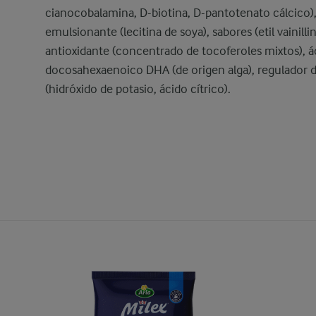
cianocobalamina, D-biotina, D-pantotenato cálcico)
emulsionante (lecitina de soya), sabores (etil vainillina
antioxidante (concentrado de tocoferoles mixtos), á
docosahexaenoico DHA (de origen alga), regulador d
(hidróxido de potasio, ácido cítrico).