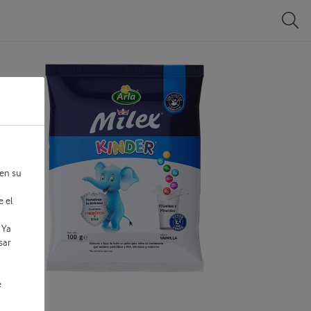
 en su
e el
 Ya
sar
e