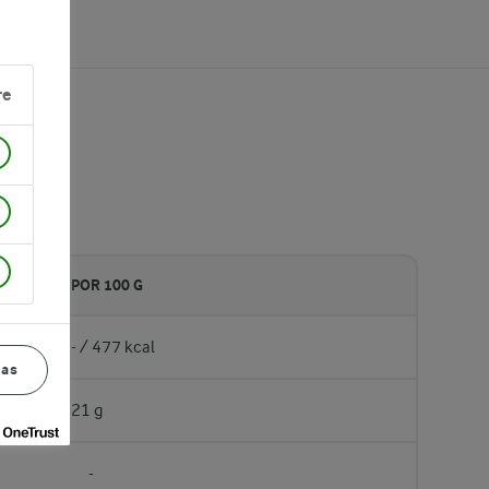
re
POR 100 G
- / 477 kcal
ias
21 g
-