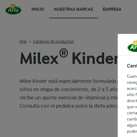
INICIO
NUESTRAS MARCAS
EMPRESA
Arla
Catalogo de productos
Milex® Kinder 1
Cent
Cuand
Milex Kinder está especialmente formulada para apoy
naveg
acerc
niños en etapa de crecimiento, de 2 a 5 años. Con sol
sitio
recibe un aporte esencial de vitaminas y minerales c
direc
Consulta con el pediatra sobre la dieta adecuada para
que r
ciert
cambi
algun
podem