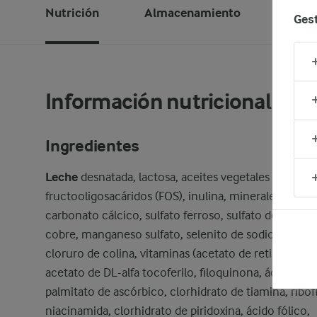
Nutrición
Almacenamiento
Infor
Gest
Información nutricional
Ingredientes
Leche
desnatada, lactosa, aceites vegetales (coco, so
fructooligosacáridos (FOS), inulina, minerales (citrat
carbonato cálcico, sulfato ferroso, sulfato de zinc, s
cobre, manganeso sulfato, selenito de sodio, yoduro
cloruro de colina, vitaminas (acetato de retinilo, col
acetato de DL-alfa tocoferilo, filoquinona, ácido asc
palmitato de ascórbico, clorhidrato de tiamina, ribof
niacinamida, clorhidrato de piridoxina, ácido fólico,