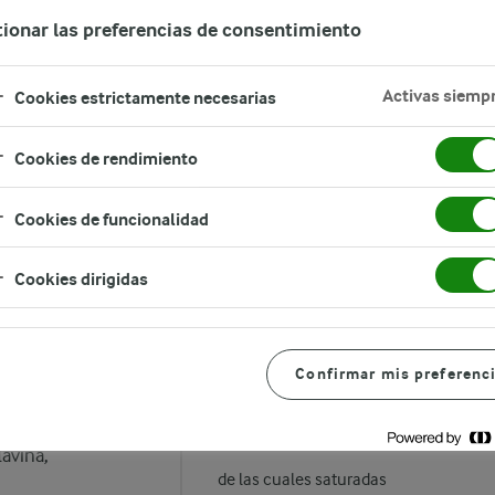
mación Adicional
ionar las preferencias de consentimiento
Activas siemp
Cookies estrictamente necesarias
Cookies de rendimiento
Cookies de funcionalidad
Valores nutricionales
ya y girasol),
Cookies dirigidas
VALORES TÍPICOS
o trisódico,
ulfato de
Energía
 de potasio),
Confirmar mis preferenc
ecalciferol,
Grasas
órbico,
lavina,
de las cuales saturadas