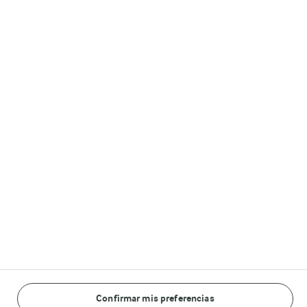
Información Legal
Leer información legal
Cookie policy
Privacy policy
Síguenos
© Arla Foods amba 2026
Confirmar mis preferencias
Reopen cookie popup