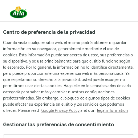
Centro de preferencia de la privacidad
Cuando visita cualquier sitio web, el mismo podría obtener o guardar
información en su navegador, generalmente mediante el uso de
cookies. Esta información puede ser acerca de usted, sus preferencias o
su dispositivo, y se usa principalmente para que el sitio funcione según
lo esperado. Por lo general, la información no lo identifica directamente,
pero puede proporcionarle una experiencia web más personalizada. Ya
que respetamos su derecho a la privacidad, usted puede escoger no
permitirnos usar ciertas cookies. Haga clic en los encabezados de cada
categoría para saber más y cambiar nuestras configuraciones
predeterminadas. Sin embargo, el bloqueo de algunos tipos de cookies
puede afectar su experiencia en el sitio y los servicios que podemos
SEGURO Y FRESCO
ofrecer. Please read
Google Privacy Policy
and our
legal information
Estamos comprometidos con una seguridad alimentaria de
Gestionar las preferencias de consentimiento
primera clase. Arlagården® es nuestro programa para
garantizar una leche de alta calidad.