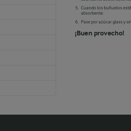
Cuando los buñuelos estén
absorbente.
Pase por azúcar glass y s
¡Buen provecho!