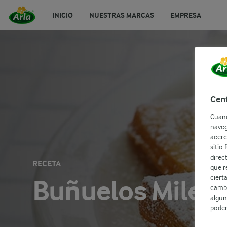
INICIO
NUESTRAS MARCAS
EMPRESA
Cent
Cuand
naveg
acerc
sitio
direc
RECETA
que r
ciert
Buñuelos Milex
cambi
algun
podem