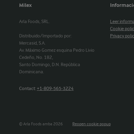
Milex
Informaci
Arla Foods, SRL.

Leer inform
Cookie poli
Distribuido/Importado por: 

Privacy poli
Mercasid, S.A.

Av. Máximo Gomez esquina Pedro Livio 
Cedeño, No. 182, 

Santo Domingo, D.N. República 
Dominicana.
Contact:
+1-809-565-3224
© Arla Foods amba 2026
Reopen cookie popup