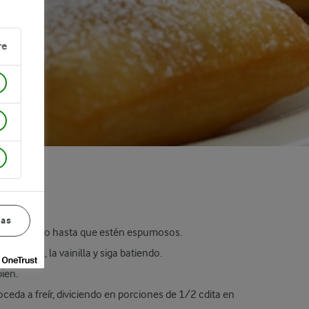
re
ias
or eléctrico hasta que estén espumosos.
 el aceite, la vainilla y siga batiendo.
ien.
oceda a freír, diviciendo en porciones de 1/2 cdita en
.