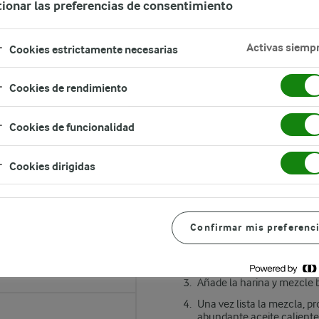
ionar las preferencias de consentimiento
Activas siemp
Cookies estrictamente necesarias
Cookies de rendimiento
Cookies de funcionalidad
Cookies dirigidas
Instrucciones
Confirmar mis preferenc
Bate los huevos con batid
Agregue el azúcar, la leche,
Añade la harina y mezcle b
Una vez lista la mezcla, pr
abundante aceite caliente