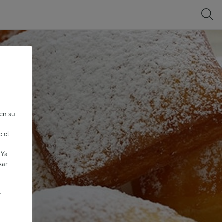
 en su
e el
 Ya
sar
e