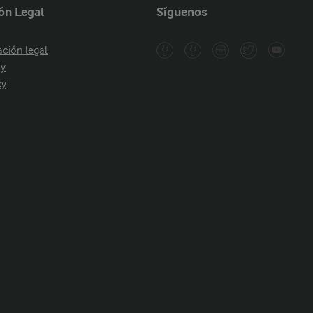
ón Legal
Síguenos
ación legal
cy
cy