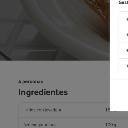
Gest
4 personas
Ingredientes
Harina con levadura
180 g
Azúcar granulada
100 g