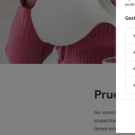
podem
Gest
Prueba 
No somos médicos e
sospechas que tien
tienes intolerancia