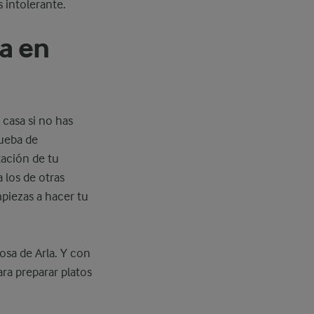
 intolerante.
sa en
 casa si no has
ueba de
tación de tu
 los de otras
mpiezas a hacer tu
osa de Arla. Y con
ra preparar platos