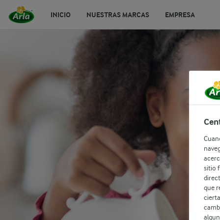
INICIO
NUESTRAS MARCAS
EMPRESA
Cent
Cuand
naveg
acerc
sitio
direc
Prueba de intole
que r
ciert
cambi
algun