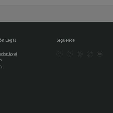
ón Legal
Síguenos
ación legal
cy
cy