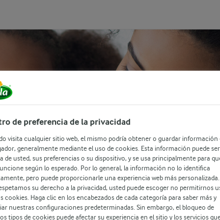
ro de preferencia de la privacidad
o visita cualquier sitio web, el mismo podría obtener o guardar información
ador, generalmente mediante el uso de cookies. Esta información puede ser
a de usted, sus preferencias o su dispositivo, y se usa principalmente para qu
 funcione según lo esperado. Por lo general, la información no lo identifica
tamente, pero puede proporcionarle una experiencia web más personalizada.
rancia a la lactosa
espetamos su derecho a la privacidad, usted puede escoger no permitirnos u
as cookies. Haga clic en los encabezados de cada categoría para saber más y
ar nuestras configuraciones predeterminadas. Sin embargo, el bloqueo de
os tipos de cookies puede afectar su experiencia en el sitio y los servicios qu