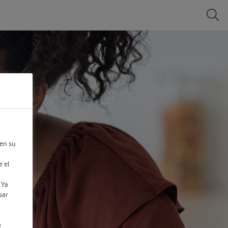
 en su
e el
 Ya
sar
e