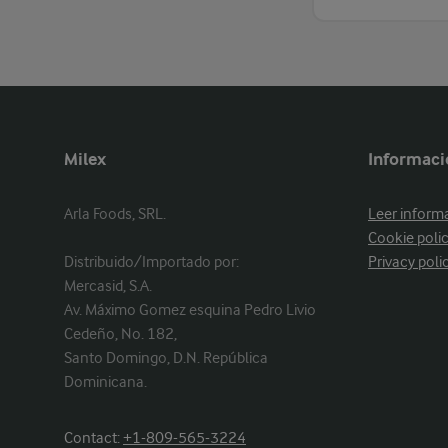
Milex
Informaci
Arla Foods, SRL.

Leer inform
Cookie poli
Distribuido/Importado por: 

Privacy poli
Mercasid, S.A.

Av. Máximo Gomez esquina Pedro Livio 
Cedeño, No. 182, 

Santo Domingo, D.N. República 
Dominicana.
Contact:
+1-809-565-3224