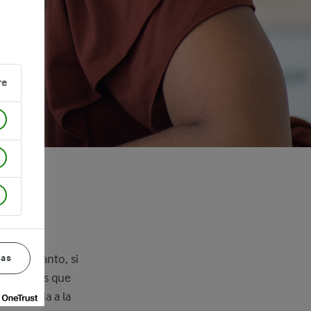
re
sa
ias
Por lo tanto, si
¿Sospechas que
tolerancia a la